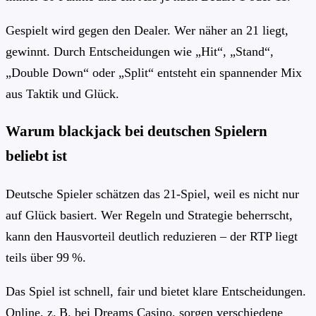
Gespielt wird gegen den Dealer. Wer näher an 21 liegt,
gewinnt. Durch Entscheidungen wie „Hit“, „Stand“,
„Double Down“ oder „Split“ entsteht ein spannender Mix
aus Taktik und Glück.
Warum blackjack bei deutschen Spielern
beliebt ist
Deutsche Spieler schätzen das 21-Spiel, weil es nicht nur
auf Glück basiert. Wer Regeln und Strategie beherrscht,
kann den Hausvorteil deutlich reduzieren – der RTP liegt
teils über 99 %.
Das Spiel ist schnell, fair und bietet klare Entscheidungen.
Online, z. B. bei Dreams Casino, sorgen verschiedene