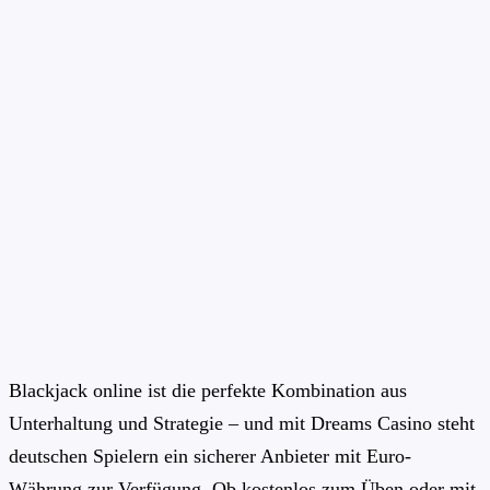
Blackjack online ist die perfekte Kombination aus
Unterhaltung und Strategie – und mit Dreams Casino steht
deutschen Spielern ein sicherer Anbieter mit Euro-
Währung zur Verfügung. Ob kostenlos zum Üben oder mit