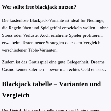
Wer sollte free blackjack nutzen?
Die kostenlose Blackjack-Variante ist ideal für Neulinge,
die Regeln üben und Spielgefühl entwickeln wollen – ohne
Stress oder Verluste. Auch erfahrene Spieler profitieren,
etwa beim Testen neuer Strategien oder dem Vergleich
verschiedener Table-Varianten.
Zudem ist das Gratisspiel eine gute Gelegenheit, Dreams
Casino kennenzulernen – bevor man echtes Geld einsetzt.
Blackjack tabelle – Varianten und
Vergleich
Der Begriff blackjack tabelle kann zwei Dinge meinen: