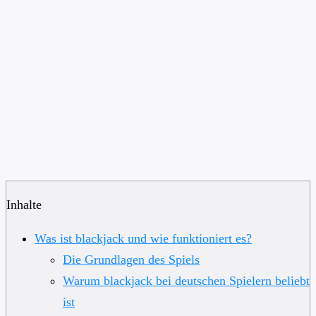
Inhalte
Was ist blackjack und wie funktioniert es?
Die Grundlagen des Spiels
Warum blackjack bei deutschen Spielern beliebt
ist