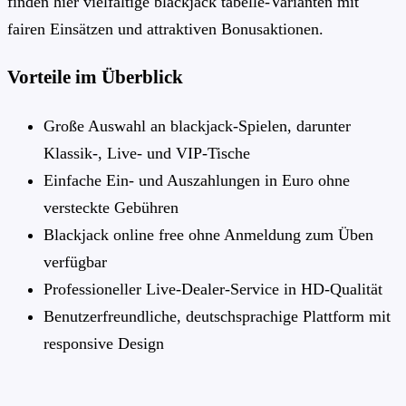
finden hier vielfältige blackjack tabelle-Varianten mit
fairen Einsätzen und attraktiven Bonusaktionen.
Vorteile im Überblick
Große Auswahl an blackjack-Spielen, darunter
Klassik-, Live- und VIP-Tische
Einfache Ein- und Auszahlungen in Euro ohne
versteckte Gebühren
Blackjack online free ohne Anmeldung zum Üben
verfügbar
Professioneller Live-Dealer-Service in HD-Qualität
Benutzerfreundliche, deutschsprachige Plattform mit
responsive Design