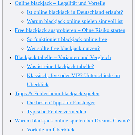
Online blackjack – Legalität und Vorteile
Ist online blackjack in Deutschland erlaubt?
Warum blackjack online spielen sinnvoll ist
Free blackjack ausprobieren – Ohne Risiko starten
So funktioniert blackjack online free
Wer sollte free blackjack nutzen?
Blackjack tabelle – Varianten und Vergleich
Was ist eine blackjack tabelle?
Klassisch, live oder VIP? Unterschiede im
Überblick
Tipps & Fehler beim blackjack spielen
Die besten Tipps für Einsteiger
Typische Fehler vermeiden
Warum blackjack online spielen bei Dreams Casino?
Vorteile im Überblick