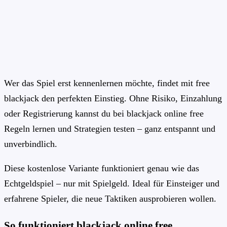
Wer das Spiel erst kennenlernen möchte, findet mit free
blackjack den perfekten Einstieg. Ohne Risiko, Einzahlung
oder Registrierung kannst du bei blackjack online free
Regeln lernen und Strategien testen – ganz entspannt und
unverbindlich.
Diese kostenlose Variante funktioniert genau wie das
Echtgeldspiel – nur mit Spielgeld. Ideal für Einsteiger und
erfahrene Spieler, die neue Taktiken ausprobieren wollen.
So funktioniert blackjack online free