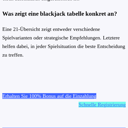
Was zeigt eine blackjack tabelle konkret an?
Eine 21-Übersicht zeigt entweder verschiedene
Spielvarianten oder strategische Empfehlungen. Letztere
helfen dabei, in jeder Spielsituation die beste Entscheidung
zu treffen.
Erhalten Sie 100% Bonus auf die Einzahlung
Schnelle Registrierung