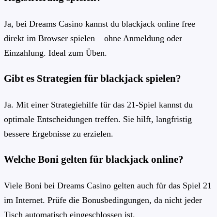
Ja, bei Dreams Casino kannst du blackjack online free
direkt im Browser spielen – ohne Anmeldung oder
Einzahlung. Ideal zum Üben.
Gibt es Strategien für blackjack spielen?
Ja. Mit einer Strategiehilfe für das 21-Spiel kannst du
optimale Entscheidungen treffen. Sie hilft, langfristig
bessere Ergebnisse zu erzielen.
Welche Boni gelten für blackjack online?
Viele Boni bei Dreams Casino gelten auch für das Spiel 21
im Internet. Prüfe die Bonusbedingungen, da nicht jeder
Tisch automatisch eingeschlossen ist.